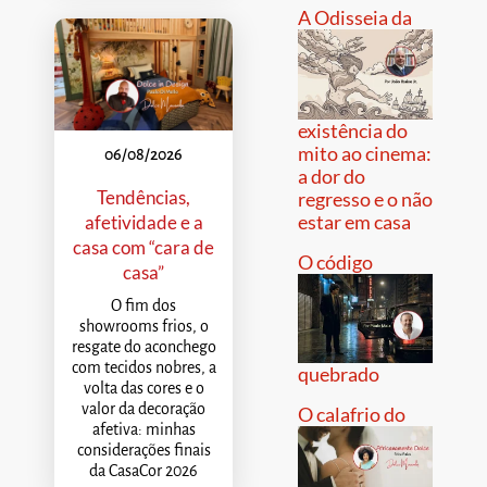
A Odisseia da
existência do
mito ao cinema:
06/08/2026
a dor do
Tendências,
regresso e o não
estar em casa
afetividade e a
casa com “cara de
O código
casa”
O fim dos
showrooms frios, o
resgate do aconchego
com tecidos nobres, a
quebrado
volta das cores e o
valor da decoração
O calafrio do
afetiva: minhas
considerações finais
da CasaCor 2026