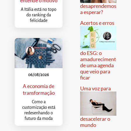
entende o motivo
desaprendemos
A Itália está no topo
a esperar?
do ranking da
felicidade
Acertos e erros
do ESG: o
amadurecimento
de uma agenda
que veio para
06/08/2026
ficar
A economia de
Uma voz para
transformação
Como a
customização está
redesenhando o
desacelerar o
futuro da moda
mundo