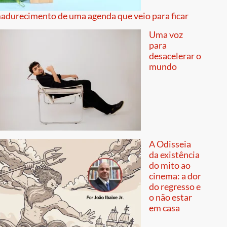
adurecimento de uma agenda que veio para ficar
Uma voz
para
desacelerar o
mundo
A Odisseia
da existência
do mito ao
cinema: a dor
do regresso e
o não estar
em casa