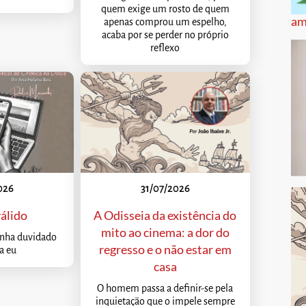
quem exige um rosto de quem
am
apenas comprou um espelho,
acaba por se perder no próprio
reflexo
026
31/07/2026
álido
A Odisseia da existência do
mito ao cinema: a dor do
inha duvidado
regresso e o não estar em
a eu
casa
O homem passa a definir-se pela
inquietação que o impele sempre