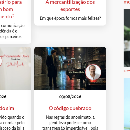
me
sário para
A mercantilização dos
m bom
esportes
mento?
Em que época fomos mais felizes?
a comunicação
ndência é o
os parceiros
de
026
03/08/2026
 do sim
O código quebrado
ivido quando o
Nas regras do anonimato, a
a enrolar pelo
gentileza pode ser uma
scoso da bílis
transgressão imperdoável; pois