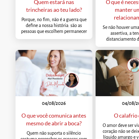
Quem estará nas
O que é neces
trincheiras ao teu lado?
manter u
relaciona
Porque, no fim, não é a guerra que
define a nossa história: são as
Se não houver um
pessoas que escolhem permanecer
assertiva, a te
distanciamento d
04/08/2026
04/08/2
O que você comunica antes
O calafrio
mesmo de abrir a boca?
O amor deve ser v
coração não se deix
Quem não suporta o silêncio
líquido amargo e vi
costuma preencher os espaços com