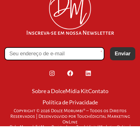
Inscreva-se em nossa Newsletter
*
Enviar
Sobre a Dolce
Mídia Kit
Contato
Política de Privacidade
Copyright © 2026 Dolce Morumbi® – Todos os Direitos
Reservados | Desenvolvido por
Touchédigital Marketing
OnLine
Dolce Morumbi® é Marca Registrada por Touchédigital Marketing OnLine |
CNPJ: 26.500.345/0001-06