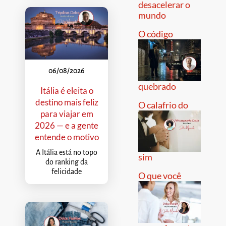
desacelerar o
mundo
O código
06/08/2026
quebrado
Itália é eleita o
destino mais feliz
O calafrio do
para viajar em
2026 — e a gente
entende o motivo
A Itália está no topo
sim
do ranking da
felicidade
O que você