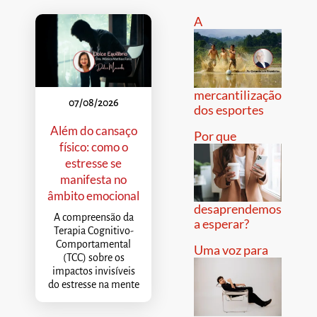
A
mercantilização
07/08/2026
dos esportes
Além do cansaço
Por que
físico: como o
estresse se
manifesta no
âmbito emocional
desaprendemos
A compreensão da
a esperar?
Terapia Cognitivo-
Comportamental
Uma voz para
(TCC) sobre os
impactos invisíveis
do estresse na mente