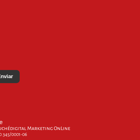
nviar
e
uchédigital Marketing OnLine
00.345/0001-06