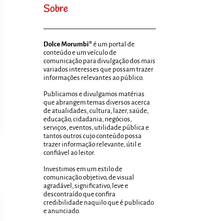
Sobre
Dolce Morumbi®
é um portal de
conteúdo e um veículo de
comunicação para divulgação dos mais
variados interesses que possam trazer
informações relevantes ao público.
Publicamos e divulgamos matérias
que abrangem temas diversos acerca
de atualidades, cultura, lazer, saúde,
educação, cidadania, negócios,
serviços, eventos, utilidade pública e
tantos outros cujo conteúdo possa
trazer informação relevante, útil e
confiável ao leitor.
Investimos em um estilo de
comunicação objetivo, de visual
agradável, significativo, leve e
descontraído que confira
credibilidade naquilo que é publicado
e anunciado.