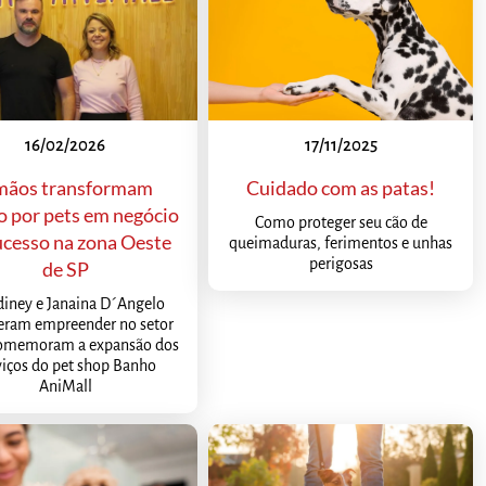
16/02/2026
17/11/2025
mãos transformam
Cuidado com as patas!
o por pets em negócio
Como proteger seu cão de
ucesso na zona Oeste
queimaduras, ferimentos e unhas
perigosas
de SP
diney e Janaina D´Angelo
veram empreender no setor
comemoram a expansão dos
viços do pet shop Banho
AniMall