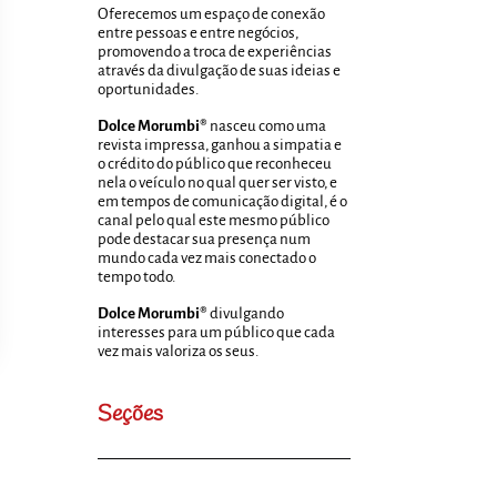
Oferecemos um espaço de conexão
entre pessoas e entre negócios,
promovendo a troca de experiências
através da divulgação de suas ideias e
oportunidades.
Dolce Morumbi®
nasceu como uma
revista impressa, ganhou a simpatia e
o crédito do público que reconheceu
nela o veículo no qual quer ser visto, e
em tempos de comunicação digital, é o
canal pelo qual este mesmo público
pode destacar sua presença num
mundo cada vez mais conectado o
tempo todo.
Dolce Morumbi®
divulgando
interesses para um público que cada
vez mais valoriza os seus.
Seções