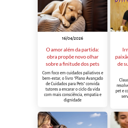
16/04/2026
O amor além da partida:
Ir
obra propõe novo olhar
paixã
sobre a finitude dos pets
de s
Com foco em cuidados paliativos e
bem-estar, o livro "Plano Avançado
Clau
de Cuidados para Pets" convida
resol
tutores a encarar o ciclo da vida
pet e 
com mais consciência, empatia e
ser
dignidade