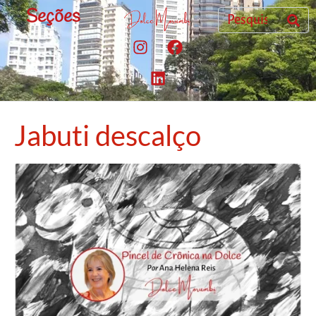
Seções
Jabuti descalço