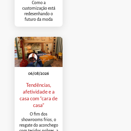
Como a
customização está
redesenhando o
futuro da moda
06/08/2026
Tendências,
afetividade e a
casa com “cara de
casa”
O fim dos
showrooms frios, o
resgate do aconchego
com tecidos nobres, a