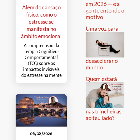
em 2026 — e a
Além do cansaço
gente entende o
físico: como o
motivo
estresse se
Uma voz para
manifesta no
âmbito emocional
A compreensão da
Terapia Cognitivo-
Comportamental
desacelerar o
(TCC) sobre os
mundo
impactos invisíveis
do estresse na mente
Quem estará
nas trincheiras
ao teu lado?
06/08/2026