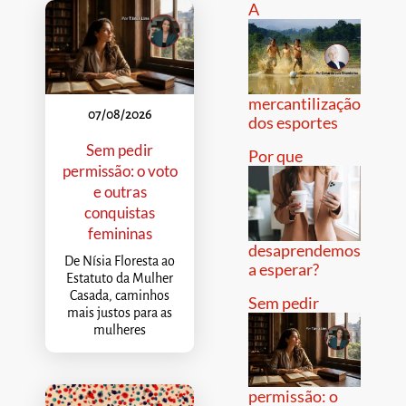
A
mercantilização
07/08/2026
dos esportes
Sem pedir
Por que
permissão: o voto
e outras
conquistas
femininas
desaprendemos
De Nísia Floresta ao
a esperar?
Estatuto da Mulher
Casada, caminhos
Sem pedir
mais justos para as
mulheres
permissão: o