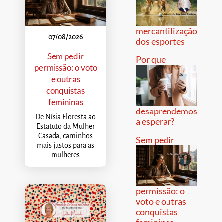
mercantilização
07/08/2026
dos esportes
Sem pedir
Por que
permissão: o voto
e outras
conquistas
femininas
desaprendemos
De Nísia Floresta ao
a esperar?
Estatuto da Mulher
Casada, caminhos
Sem pedir
mais justos para as
mulheres
permissão: o
voto e outras
conquistas