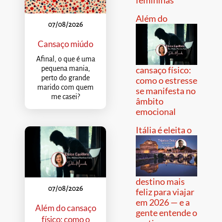
femininas
Além do
07/08/2026
Cansaço miúdo
Afinal, o que é uma
pequena mania,
cansaço físico:
perto do grande
como o estresse
marido com quem
se manifesta no
me casei?
âmbito
emocional
Itália é eleita o
destino mais
07/08/2026
feliz para viajar
em 2026 — e a
Além do cansaço
gente entende o
físico: como o