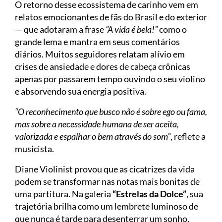
O retorno desse ecossistema de carinho vem em
relatos emocionantes de fãs do Brasil e do exterior
— que adotaram a frase
“A vida é bela!”
como o
grande lema e mantra em seus comentários
diários. Muitos seguidores relatam alívio em
crises de ansiedade e dores de cabeça crônicas
apenas por passarem tempo ouvindo o seu violino
e absorvendo sua energia positiva.
“O reconhecimento que busco não é sobre ego ou fama,
mas sobre a necessidade humana de ser aceita,
valorizada e espalhar o bem através do som”
, reflete a
musicista.
Diane Violinist provou que as cicatrizes da vida
podem se transformar nas notas mais bonitas de
uma partitura. Na galeria
“Estrelas da Dolce”
, sua
trajetória brilha como um lembrete luminoso de
que nunca é tarde para desenterrar um sonho,