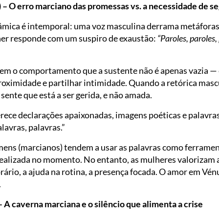
a) – O erro marciano das promessas vs. a necessidade de s
inâmica é intemporal: uma voz masculina derrama metáfora
her responde com um suspiro de exaustão:
“Paroles, paroles,
sem o comportamento que a sustente não é apenas vazia — 
roximidade e partilhar intimidade. Quando a retórica masc
sente que está a ser gerida, e não amada.
ece declarações apaixonadas, imagens poéticas e palavras
lavras, palavras.”
mens (marcianos) tendem a usar as palavras como ferramen
alizada no momento. No entanto, as mulheres valorizam 
ário, a ajuda na rotina, a presença focada. O amor em Vén
.
 A caverna marciana e o silêncio que alimenta a crise