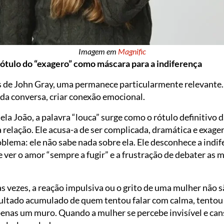
Imagem em
Magnific
 rótulo do “exagero” como máscara para a indiferença
es de John Gray, uma permanece particularmente relevante.
da conversa, criar conexão emocional.
ela João, a palavra “louca” surge como o rótulo definitivo 
a relação. Ele acusa-a de ser complicada, dramática e exage
lema: ele não sabe nada sobre ela. Ele desconhece a indif
 ver o amor “sempre a fugir” e a frustração de debater as
 vezes, a reação impulsiva ou o grito de uma mulher não sã
sultado acumulado de quem tentou falar com calma, tentou 
enas um muro. Quando a mulher se percebe invisível e cans