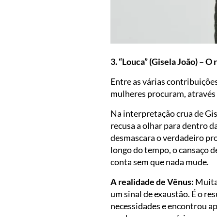
3. “Louca” (Gisela João) – O
Entre as várias contribuiçõ
mulheres procuram, através 
Na interpretação crua de Gis
recusa a olhar para dentro d
desmascara o verdadeiro prob
longo do tempo, o cansaço de
conta sem que nada mude.
A realidade de Vênus:
Muitas
um sinal de exaustão. É o re
necessidades e encontrou ap