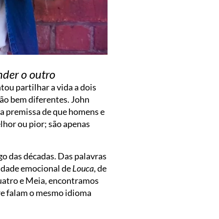
nder o outro
ou partilhar a vida a dois
são bem diferentes. John
u a premissa de que homens e
lhor ou pior; são apenas
go das décadas. Das palavras
sidade emocional de
Louca
, de
uatro e Meia, encontramos
e falam o mesmo idioma