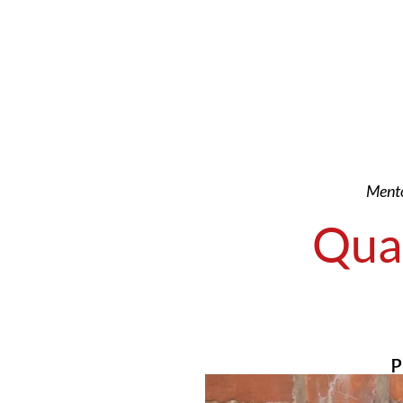
Mento
Quan
P