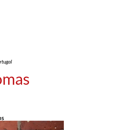
rtugal
iomas
os