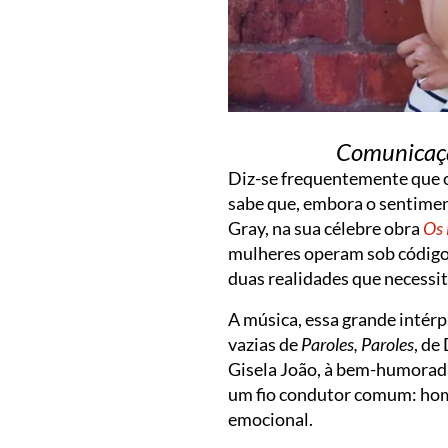
Comunicação
Diz-se frequentemente que o
sabe que, embora o sentimen
Gray, na sua célebre obra
Os 
mulheres operam sob códigos
duas realidades que necessi
A música, essa grande intér
vazias de
Paroles, Paroles
, de
Gisela João, à bem-humorad
um fio condutor comum: ho
emocional.