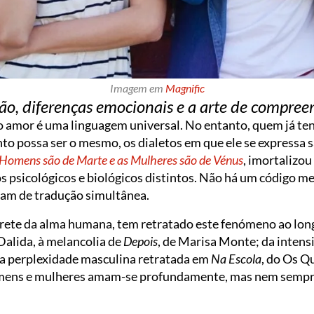
Imagem em
Magnific
, diferenças emocionais e a arte de compree
 amor é uma linguagem universal. No entanto, quem já tent
to possa ser o mesmo, os dialetos em que ele se expressa 
Homens são de Marte e as Mulheres são de Vénus
, imortalizo
 psicológicos e biológicos distintos. Não há um código me
tam de tradução simultânea.
prete da alma humana, tem retratado este fenómeno ao lon
 Dalida, à melancolia de
Depois
, de Marisa Monte; da inten
a perplexidade masculina retratada em
Na Escola
, do Os Q
mens e mulheres amam-se profundamente, mas nem sempr