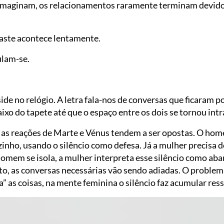
 imaginam, os relacionamentos raramente terminam devid
gaste acontece lentamente.
lam-se.
ide no relógio. A letra fala-nos de conversas que ficaram p
o do tapete até que o espaço entre os dois se tornou intr
s reações de Marte e Vénus tendem a ser opostas. O home
zinho, usando o silêncio como defesa. Já a mulher precisa d
homem se isola, a mulher interpreta esse silêncio como aba
iato, as conversas necessárias vão sendo adiadas. O probl
” as coisas, na mente feminina o silêncio faz acumular re