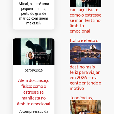
Afinal, o que é uma
pequena mania,
cansaço físico:
perto do grande
como o estresse
marido com quem
se manifesta no
me casei?
âmbito
emocional
Itália é eleita o
destino mais
07/08/2026
feliz para viajar
em 2026 — e a
Além do cansaço
gente entende o
físico: como o
motivo
estresse se
Tendências,
manifesta no
âmbito emocional
A compreensão da