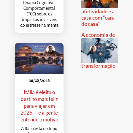
Terapia Cognitivo-
Comportamental
afetividade e a
(TCC) sobre os
casa com “cara
impactos invisíveis
de casa”
do estresse na mente
A economia de
transformação
06/08/2026
Itália é eleita o
destino mais feliz
para viajar em
2026 — e a gente
entende o motivo
A Itália está no topo