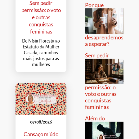
Sem pedir
Por que
permissão: o voto
e outras
conquistas
femininas
desaprendemos
De Nísia Floresta ao
a esperar?
Estatuto da Mulher
Casada, caminhos
Sem pedir
mais justos para as
mulheres
permissão: o
voto e outras
conquistas
femininas
Além do
07/08/2026
Cansaço miúdo