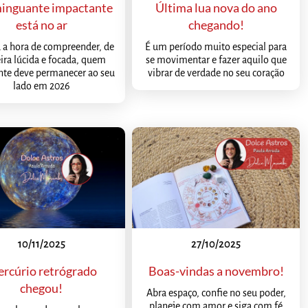
inguante impactante
Última lua nova do ano
está no ar
chegando!
 a hora de compreender, de
É um período muito especial para
ra lúcida e focada, quem
se movimentar e fazer aquilo que
nte deve permanecer ao seu
vibrar de verdade no seu coração
lado em 2026
10/11/2025
27/10/2025
rcúrio retrógrado
Boas-vindas a novembro!
chegou!
Abra espaço, confie no seu poder,
planeje com amor e siga com fé