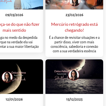
09/03/2026
23/02/2026
ça-se do que não fizer
Mercúrio retrógrado está
mais sentido
chegando!
iga no medo da despedida
É a chance de revisitar situações e a
rque na verdade ela vai
partir disso, viver com mais
ntar a sua maior libertação
consciência, sabedoria e conexão
com a sua verdadeira essência
12/01/2026
15/12/2025