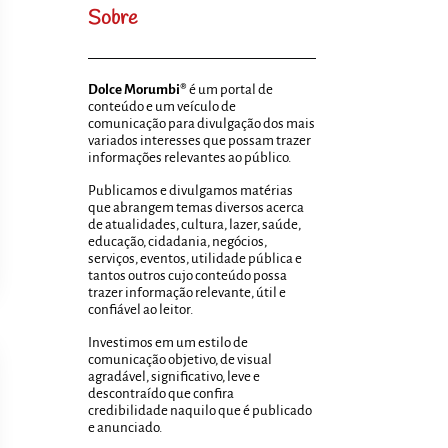
Sobre
Dolce Morumbi®
é um portal de
conteúdo e um veículo de
comunicação para divulgação dos mais
variados interesses que possam trazer
informações relevantes ao público.
Publicamos e divulgamos matérias
que abrangem temas diversos acerca
de atualidades, cultura, lazer, saúde,
educação, cidadania, negócios,
serviços, eventos, utilidade pública e
tantos outros cujo conteúdo possa
trazer informação relevante, útil e
confiável ao leitor.
Investimos em um estilo de
comunicação objetivo, de visual
agradável, significativo, leve e
descontraído que confira
credibilidade naquilo que é publicado
e anunciado.