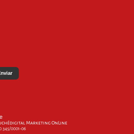
nviar
e
uchédigital Marketing OnLine
00.345/0001-06