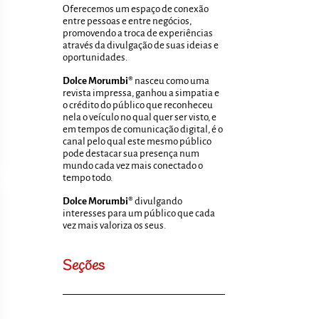
Oferecemos um espaço de conexão
entre pessoas e entre negócios,
promovendo a troca de experiências
através da divulgação de suas ideias e
oportunidades.
Dolce Morumbi®
nasceu como uma
revista impressa, ganhou a simpatia e
o crédito do público que reconheceu
nela o veículo no qual quer ser visto, e
em tempos de comunicação digital, é o
canal pelo qual este mesmo público
pode destacar sua presença num
mundo cada vez mais conectado o
tempo todo.
Dolce Morumbi®
divulgando
interesses para um público que cada
vez mais valoriza os seus.
Seções