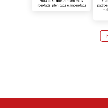
Hora de se mostrar com mais
É u
liberdade, plenitude e sinceridade
padrões
mai