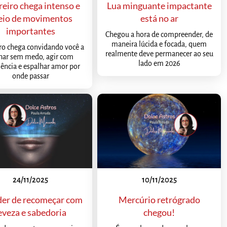
reiro chega intenso e
Lua minguante impactante
eio de movimentos
está no ar
importantes
Chegou a hora de compreender, de
maneira lúcida e focada, quem
ro chega convidando você a
realmente deve permanecer ao seu
har sem medo, agir com
lado em 2026
iência e espalhar amor por
onde passar
24/11/2025
10/11/2025
der de recomeçar com
Mercúrio retrógrado
eveza e sabedoria
chegou!