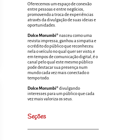
Oferecemos um espaço de conexão
entre pessoas e entre negócios,
promovendo a troca de experiências
através da divulgação de suas ideias e
oportunidades.
Dolce Morumbi®
nasceu como uma
revista impressa, ganhou a simpatia e
o crédito do público que reconheceu
nela o veículo no qual quer ser visto, e
em tempos de comunicação digital, é o
canal pelo qual este mesmo público
pode destacar sua presença num
mundo cada vez mais conectado o
tempo todo.
Dolce Morumbi®
divulgando
interesses para um público que cada
vez mais valoriza os seus.
Seções