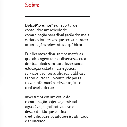
Sobre
Dolce Morumbi®
é um portal de
conteúdo e um veículo de
comunicação para divulgação dos mais
variados interesses que possam trazer
informações relevantes ao público.
Publicamos e divulgamos matérias
que abrangem temas diversos acerca
de atualidades, cultura, lazer, saúde,
educação, cidadania, negócios,
serviços, eventos, utilidade pública e
tantos outros cujo conteúdo possa
trazer informação relevante, útil e
confiável ao leitor.
Investimos em um estilo de
comunicação objetivo, de visual
agradável, significativo, leve e
descontraído que confira
credibilidade naquilo que é publicado
e anunciado.