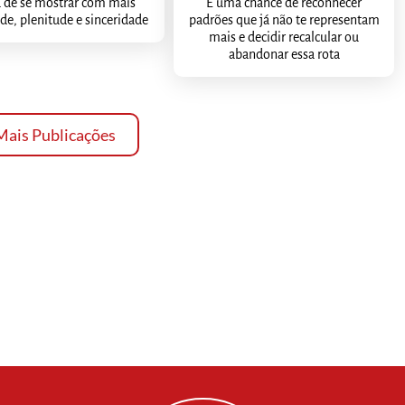
 de se mostrar com mais
É uma chance de reconhecer
de, plenitude e sinceridade
padrões que já não te representam
mais e decidir recalcular ou
abandonar essa rota
Mais Publicações