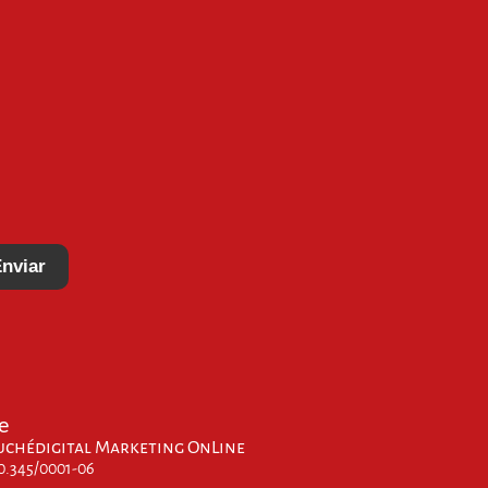
nviar
e
uchédigital Marketing OnLine
00.345/0001-06