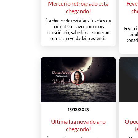
Mercúrio retrógrado está
Feve
chegando!
ch
É a chance de revisitar situações e a
partir disso, viver com mais
Feverei
consciência, sabedoria e conexão
son
com a sua verdadeira essência
consc
15/12/2025
Última lua nova do ano
O po
chegando!
l