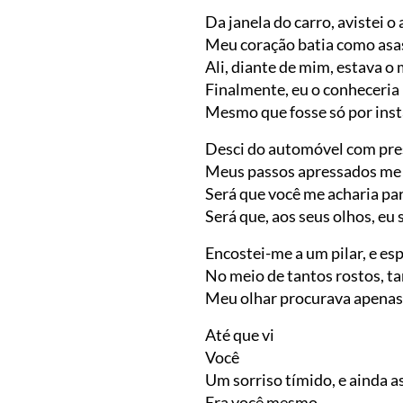
Da janela do carro, avistei o
Meu coração batia como asa
Ali, diante de mim, estava 
Finalmente, eu o conheceria
Mesmo que fosse só por ins
Desci do automóvel com pre
Meus passos apressados me
Será que você me acharia par
Será que, aos seus olhos, eu 
Encostei-me a um pilar, e es
No meio de tantos rostos, t
Meu olhar procurava apenas
Até que vi
Você
Um sorriso tímido, e ainda a
Era você mesmo