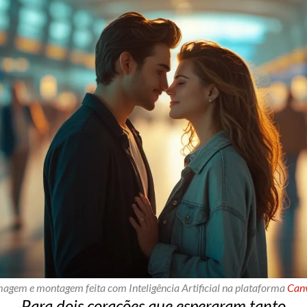
magem e montagem feita com Inteligência Artificial na plataforma
Can
Para dois corações que esperaram tanto