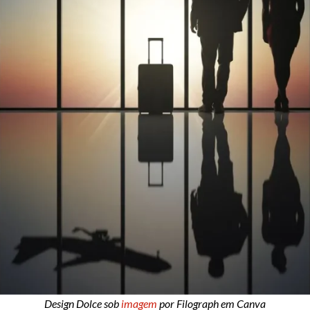
Design Dolce sob
imagem
por Filograph em Canva