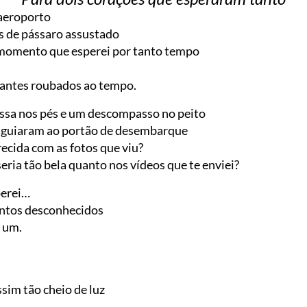
 aeroporto
s de pássaro assustado
o momento que esperei por tanto tempo
tantes roubados ao tempo.
ssa nos pés e um descompasso no peito
 guiaram ao portão de desembarque
ecida com as fotos que viu?
seria tão bela quanto nos vídeos que te enviei?
perei…
antos desconhecidos
 um.
ssim tão cheio de luz