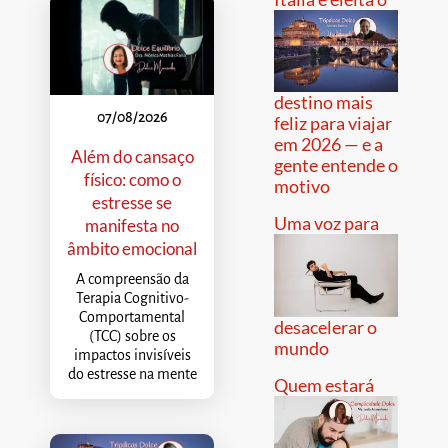
destino mais
07/08/2026
feliz para viajar
em 2026 — e a
Além do cansaço
gente entende o
físico: como o
motivo
estresse se
Uma voz para
manifesta no
âmbito emocional
A compreensão da
Terapia Cognitivo-
Comportamental
desacelerar o
(TCC) sobre os
mundo
impactos invisíveis
do estresse na mente
Quem estará