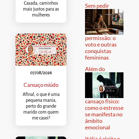
Casada, caminhos
Sem pedir
mais justos para as
mulheres
permissão: o
voto e outras
conquistas
femininas
Além do
07/08/2026
Cansaço miúdo
Afinal, o que é uma
pequena mania,
cansaço físico:
perto do grande
como o estresse
marido com quem
se manifesta no
me casei?
âmbito
emocional
Itália é eleita o