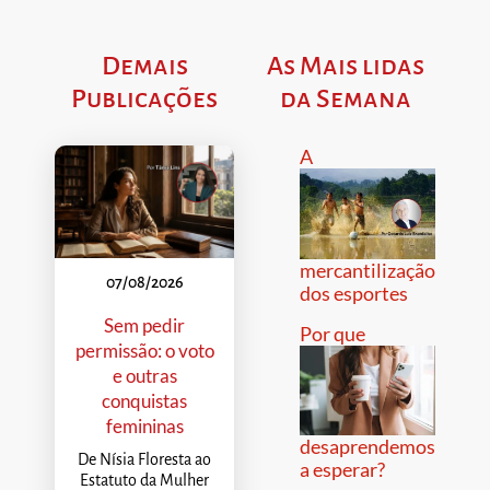
Demais
As Mais lidas
Publicações
da Semana
A
mercantilização
07/08/2026
dos esportes
Sem pedir
Por que
permissão: o voto
e outras
conquistas
femininas
desaprendemos
De Nísia Floresta ao
a esperar?
Estatuto da Mulher