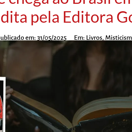
édita pela Editora G
ublicado em:
31/05/2025
Em:
Livros
,
Misticis