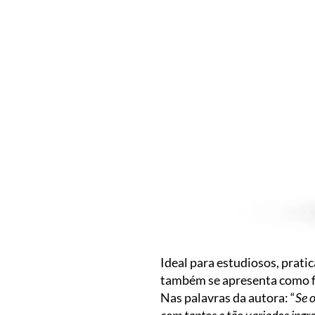
Ideal para estudiosos, pratic
também se apresenta como fe
Nas palavras da autora: “
Se o
com tantos e tão variados ingre