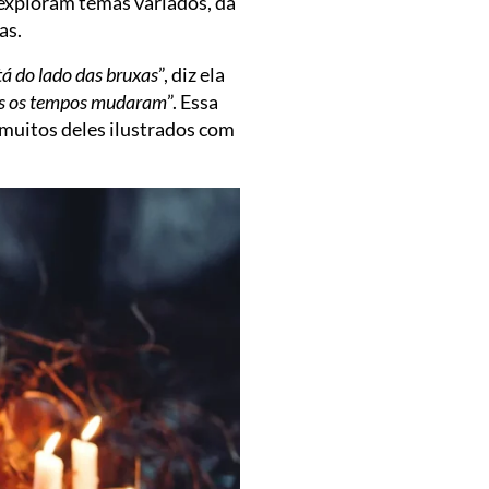
 exploram temas variados, da
as.
stá do lado das bruxas
”, diz ela
Mas os tempos mudaram
”. Essa
, muitos deles ilustrados com