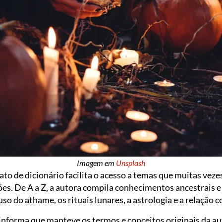
Imagem em
Unsplash
ato de dicionário facilita o acesso a temas que muitas veze
es. De A a Z, a autora compila conhecimentos ancestrais e
so do athame, os rituais lunares, a astrologia e a relação 
 informa que manteve os termos e conceitos originais da au