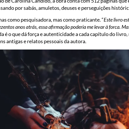
ão de Carolina Candido, a obra conta com 512 páginas que
ssando por sabás, amuletos, deuses e perseguições históric
enas como pesquisadora, mas como praticante. “
Este livro e
ezentos anos atrás, essa afirmação poderia me levar à forca. 
a é o que dá força e autenticidade a cada capítulo do livro
ns antigas e relatos pessoais da autora.