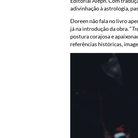
Editorial Aleph. Com traduç
adivinhação à astrologia, pa
Doreen não fala no livro ap
já na introdução da obra. “
Tr
postura corajosa e apaixonad
referências históricas, image