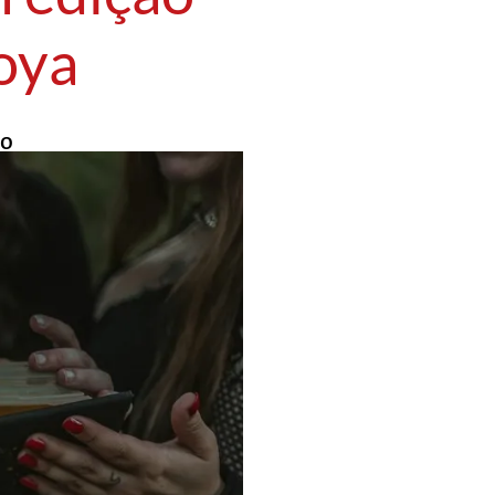
oya
mo