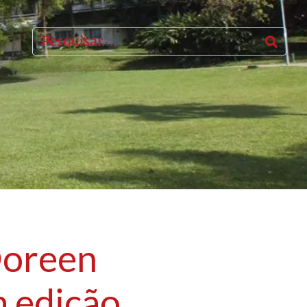
Doreen
m edição