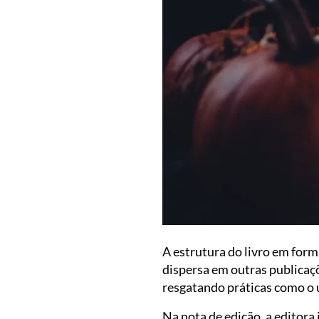
A estrutura do livro em form
dispersa em outras publicaçõ
resgatando práticas como o u
Na nota de edição, a editora