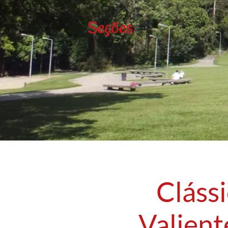
Seções
Cláss
Valient