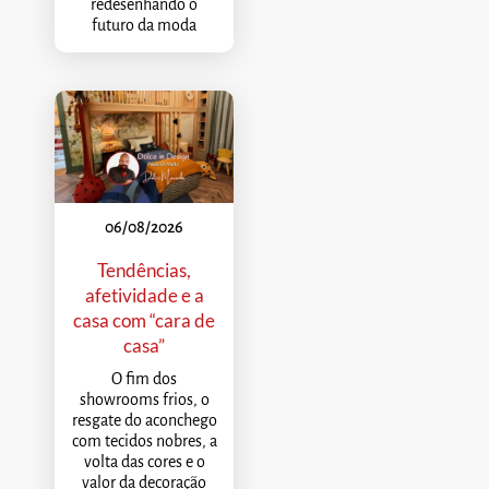
redesenhando o
futuro da moda
06/08/2026
Tendências,
afetividade e a
casa com “cara de
casa”
O fim dos
showrooms frios, o
resgate do aconchego
com tecidos nobres, a
volta das cores e o
valor da decoração