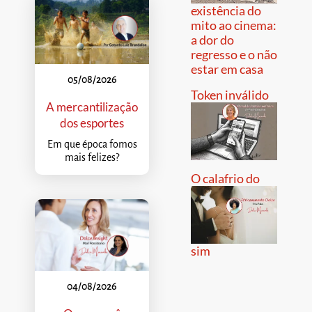
existência do
mito ao cinema:
a dor do
regresso e o não
estar em casa
05/08/2026
Token inválido
A mercantilização
dos esportes
Em que época fomos
mais felizes?
O calafrio do
sim
04/08/2026