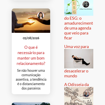
do ESG: o
amadurecimento
de uma agenda
que veio para
ficar
05/08/2026
Uma voz para
O que é
necessário para
manter um bom
relacionamento?
desacelerar o
Se não houver uma
comunicação
mundo
assertiva, a tendência
A Odisseia da
é o distanciamento
dos parceiros