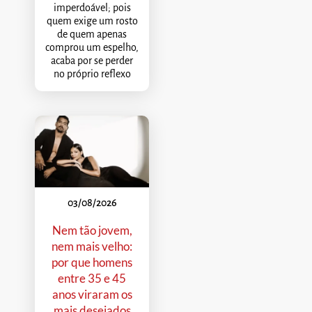
imperdoável; pois
quem exige um rosto
de quem apenas
comprou um espelho,
acaba por se perder
no próprio reflexo
03/08/2026
Nem tão jovem,
nem mais velho:
por que homens
entre 35 e 45
anos viraram os
mais desejados