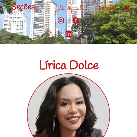
Seções
Lírica Dolce