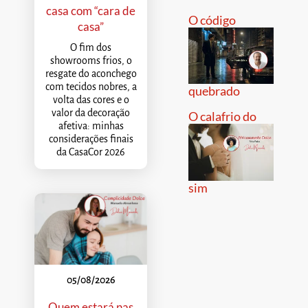
casa com “cara de
O código
casa”
O fim dos
showrooms frios, o
resgate do aconchego
com tecidos nobres, a
quebrado
volta das cores e o
valor da decoração
O calafrio do
afetiva: minhas
considerações finais
da CasaCor 2026
sim
05/08/2026
Quem estará nas