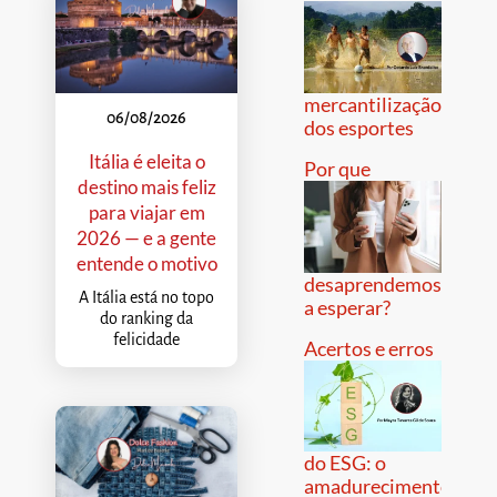
mercantilização
06/08/2026
dos esportes
Itália é eleita o
Por que
destino mais feliz
para viajar em
2026 — e a gente
entende o motivo
desaprendemos
A Itália está no topo
a esperar?
do ranking da
felicidade
Acertos e erros
do ESG: o
amadurecimento