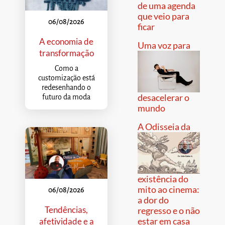
de uma agenda
que veio para
06/08/2026
ficar
A economia de
Uma voz para
transformação
Como a
customização está
redesenhando o
desacelerar o
futuro da moda
mundo
A Odisseia da
existência do
mito ao cinema:
06/08/2026
a dor do
Tendências,
regresso e o não
estar em casa
afetividade e a