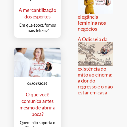
A mercantilização
dos esportes
elegância
feminina nos
Em que época fomos
negócios
mais felizes?
A Odisseia da
existência do
mito ao cinema:
a dor do
04/08/2026
regresso e o não
estar em casa
O que você
comunica antes
mesmo de abrir a
boca?
Quem não suporta o