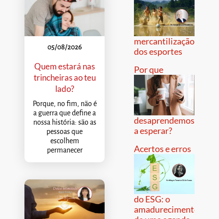
mercantilização
05/08/2026
dos esportes
Quem estará nas
Por que
trincheiras ao teu
lado?
Porque, no fim, não é
a guerra que define a
desaprendemos
nossa história: são as
a esperar?
pessoas que
escolhem
Acertos e erros
permanecer
do ESG: o
amadurecimento