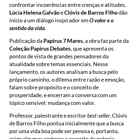
confrontar incoerências entre crenças e atitudes,
Lúcia Helena Galvão
e
Clóvis de Barros Filho
dão
início a um diálogo inspirador em
O valor e o
sentido da vida
.
Publicação da
Papirus 7 Mares
, a obra faz parte da
Coleção Papirus Debates
, que apresenta os
pontos de vista de grandes pensadores da
atualidade sobre temas essenciais. Nesse
lançamento, os autores analisam a busca pelo
próprio caminho, o dilema entre razão e emoção,
falam sobre propósito e o conceito de
prosperidade, e encerram a conversa com um
tópico sensível: mudança com valor.
Professor, palestrante e escritor
best-seller
, Clóvis
de Barros Filho pontua inicialmente que a busca
por uma vida boa pode ser penosa e, portanto,
exige algumas certezas a respeito da própria