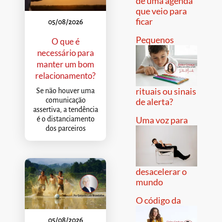
de uma agenda
que veio para
ficar
05/08/2026
Pequenos
O que é
necessário para
manter um bom
relacionamento?
rituais ou sinais
Se não houver uma
comunicação
de alerta?
assertiva, a tendência
Uma voz para
é o distanciamento
dos parceiros
desacelerar o
mundo
O código da
05/08/2026