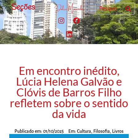
Seções
Em encontro inédito,
Lúcia Helena Galvão e
Clóvis de Barros Filho
refletem sobre o sentido
da vida
Publicado em:
01/10/2025
Em:
Cultura
,
Filosofia
,
Livros