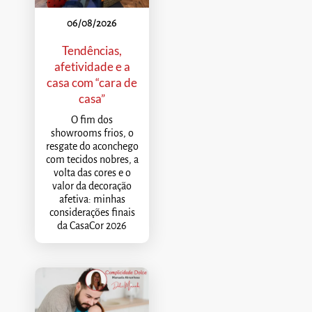
06/08/2026
Tendências,
afetividade e a
casa com “cara de
casa”
O fim dos
showrooms frios, o
resgate do aconchego
com tecidos nobres, a
volta das cores e o
valor da decoração
afetiva: minhas
considerações finais
da CasaCor 2026