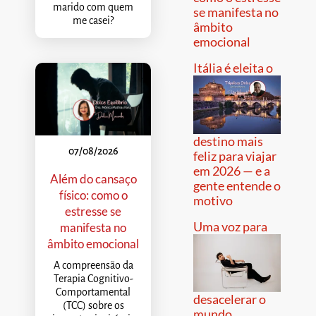
marido com quem
se manifesta no
me casei?
âmbito
emocional
Itália é eleita o
destino mais
07/08/2026
feliz para viajar
em 2026 — e a
Além do cansaço
gente entende o
físico: como o
motivo
estresse se
Uma voz para
manifesta no
âmbito emocional
A compreensão da
Terapia Cognitivo-
Comportamental
desacelerar o
(TCC) sobre os
mundo