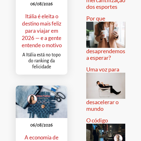
mercantilização
06/08/2026
dos esportes
Itália é eleita o
Por que
destino mais feliz
para viajar em
2026 — e a gente
entende o motivo
desaprendemos
A Itália está no topo
a esperar?
do ranking da
felicidade
Uma voz para
desacelerar o
mundo
O código
06/08/2026
A economia de