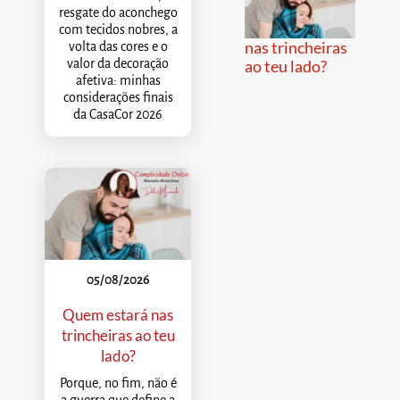
resgate do aconchego
com tecidos nobres, a
nas trincheiras
volta das cores e o
valor da decoração
ao teu lado?
afetiva: minhas
considerações finais
da CasaCor 2026
05/08/2026
Quem estará nas
trincheiras ao teu
lado?
Porque, no fim, não é
a guerra que define a