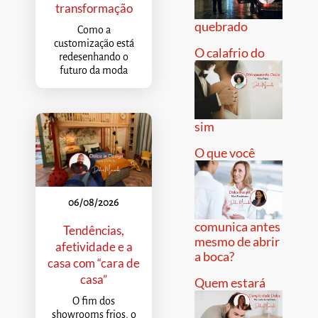
transformação
quebrado
Como a
customização está
O calafrio do
redesenhando o
futuro da moda
sim
O que você
06/08/2026
comunica antes
Tendências,
mesmo de abrir
afetividade e a
a boca?
casa com “cara de
casa”
Quem estará
O fim dos
showrooms frios, o