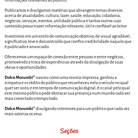
informações relevantes ao público.
Publicamos e divulgamos matérias que abrangem temas diversos
acerca de atualidades, cultura, lazer, saúde, educação, cidadania,
negócios, serviços, eventos, utilidade pública e tantos outros cujo
conteúdo possa trazer informação relevante, útil e confiável ao leitor.
Investimos em um estilo de comunicação objetivo, de visual agradável,
significativo, leve e descontraído que confira credibilidade naquilo que
é publicado e anunciado.
Oferecemos um espaço de conexão entre pessoas e entre negócios,
promovendo a troca de experiências através da divulgação de suas
ideias e oportunidades.
Dolce Morumbi®
nasceu como uma revista impressa, ganhou a
simpatia e o crédito do público que reconheceu nela o veículo no qual
quer ser visto, e em tempos de comunicação digital, é o canal pelo qual
este mesmo público pode destacar sua presença num mundo cada vez
mais conectado o tempo todo.
Dolce Morumbi®
divulgando interesses para um público que cada vez
mais valoriza os seus.
Seções