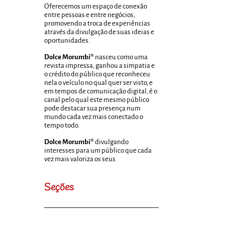
Oferecemos um espaço de conexão
entre pessoas e entre negócios,
promovendo a troca de experiências
através da divulgação de suas ideias e
oportunidades.
Dolce Morumbi®
nasceu como uma
revista impressa, ganhou a simpatia e
o crédito do público que reconheceu
nela o veículo no qual quer ser visto, e
em tempos de comunicação digital, é o
canal pelo qual este mesmo público
pode destacar sua presença num
mundo cada vez mais conectado o
tempo todo.
Dolce Morumbi®
divulgando
interesses para um público que cada
vez mais valoriza os seus.
Seções