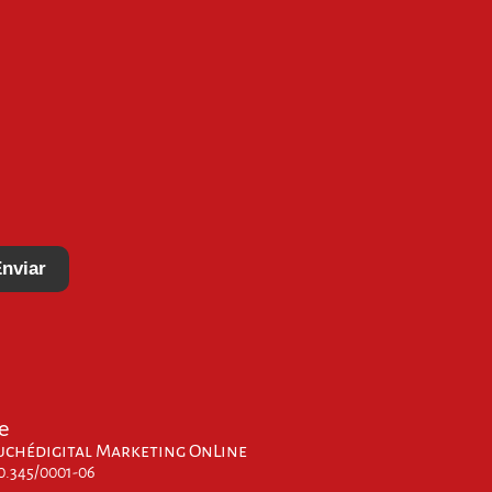
nviar
e
uchédigital Marketing OnLine
00.345/0001-06