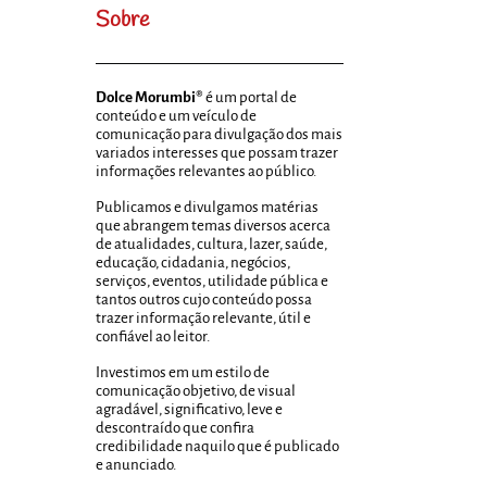
Sobre
Dolce Morumbi®
é um portal de
conteúdo e um veículo de
comunicação para divulgação dos mais
variados interesses que possam trazer
informações relevantes ao público.
Publicamos e divulgamos matérias
que abrangem temas diversos acerca
de atualidades, cultura, lazer, saúde,
educação, cidadania, negócios,
serviços, eventos, utilidade pública e
tantos outros cujo conteúdo possa
trazer informação relevante, útil e
confiável ao leitor.
Investimos em um estilo de
comunicação objetivo, de visual
agradável, significativo, leve e
descontraído que confira
credibilidade naquilo que é publicado
e anunciado.