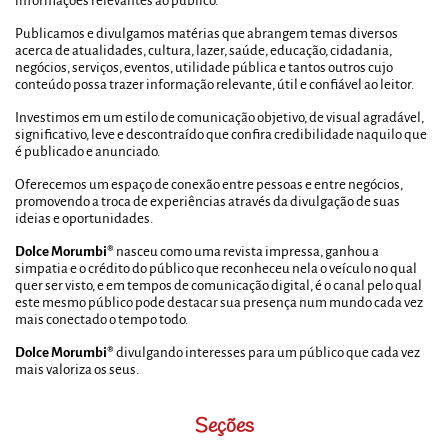
informações relevantes ao público.
Publicamos e divulgamos matérias que abrangem temas diversos
acerca de atualidades, cultura, lazer, saúde, educação, cidadania,
negócios, serviços, eventos, utilidade pública e tantos outros cujo
conteúdo possa trazer informação relevante, útil e confiável ao leitor.
Investimos em um estilo de comunicação objetivo, de visual agradável,
significativo, leve e descontraído que confira credibilidade naquilo que
é publicado e anunciado.
Oferecemos um espaço de conexão entre pessoas e entre negócios,
promovendo a troca de experiências através da divulgação de suas
ideias e oportunidades.
Dolce Morumbi®
nasceu como uma revista impressa, ganhou a
simpatia e o crédito do público que reconheceu nela o veículo no qual
quer ser visto, e em tempos de comunicação digital, é o canal pelo qual
este mesmo público pode destacar sua presença num mundo cada vez
mais conectado o tempo todo.
Dolce Morumbi®
divulgando interesses para um público que cada vez
mais valoriza os seus.
Seções