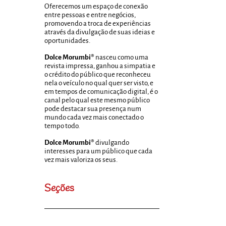
Oferecemos um espaço de conexão
entre pessoas e entre negócios,
promovendo a troca de experiências
através da divulgação de suas ideias e
oportunidades.
Dolce Morumbi®
nasceu como uma
revista impressa, ganhou a simpatia e
o crédito do público que reconheceu
nela o veículo no qual quer ser visto, e
em tempos de comunicação digital, é o
canal pelo qual este mesmo público
pode destacar sua presença num
mundo cada vez mais conectado o
tempo todo.
Dolce Morumbi®
divulgando
interesses para um público que cada
vez mais valoriza os seus.
Seções