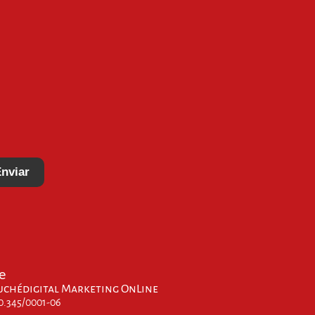
nviar
e
uchédigital Marketing OnLine
00.345/0001-06