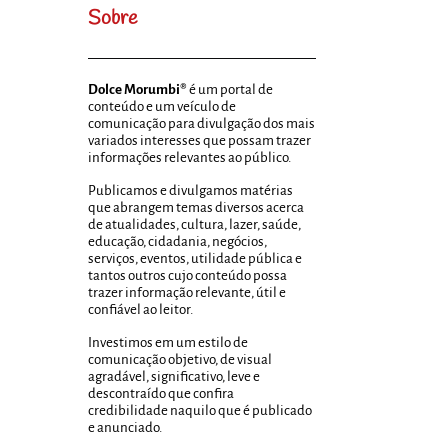
Sobre
Dolce Morumbi®
é um portal de
conteúdo e um veículo de
comunicação para divulgação dos mais
variados interesses que possam trazer
informações relevantes ao público.
Publicamos e divulgamos matérias
que abrangem temas diversos acerca
de atualidades, cultura, lazer, saúde,
educação, cidadania, negócios,
serviços, eventos, utilidade pública e
tantos outros cujo conteúdo possa
trazer informação relevante, útil e
confiável ao leitor.
Investimos em um estilo de
comunicação objetivo, de visual
agradável, significativo, leve e
descontraído que confira
credibilidade naquilo que é publicado
e anunciado.