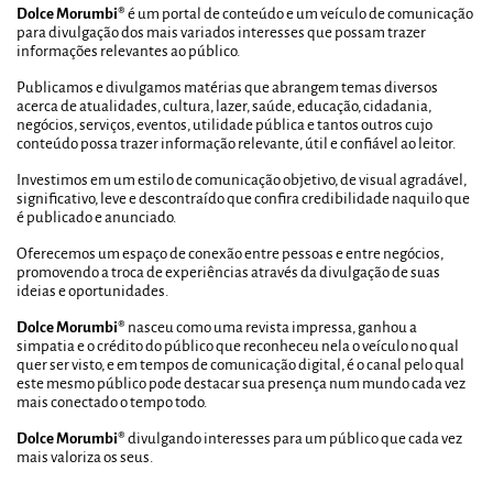
Dolce Morumbi®
é um portal de conteúdo e um veículo de comunicação
para divulgação dos mais variados interesses que possam trazer
informações relevantes ao público.
Publicamos e divulgamos matérias que abrangem temas diversos
acerca de atualidades, cultura, lazer, saúde, educação, cidadania,
negócios, serviços, eventos, utilidade pública e tantos outros cujo
conteúdo possa trazer informação relevante, útil e confiável ao leitor.
Investimos em um estilo de comunicação objetivo, de visual agradável,
significativo, leve e descontraído que confira credibilidade naquilo que
é publicado e anunciado.
Oferecemos um espaço de conexão entre pessoas e entre negócios,
promovendo a troca de experiências através da divulgação de suas
ideias e oportunidades.
Dolce Morumbi®
nasceu como uma revista impressa, ganhou a
simpatia e o crédito do público que reconheceu nela o veículo no qual
quer ser visto, e em tempos de comunicação digital, é o canal pelo qual
este mesmo público pode destacar sua presença num mundo cada vez
mais conectado o tempo todo.
Dolce Morumbi®
divulgando interesses para um público que cada vez
mais valoriza os seus.