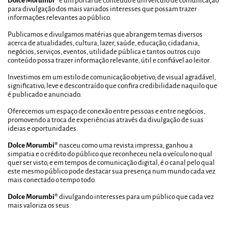
Dolce Morumbi®
é um portal de conteúdo e um veículo de comunicação
para divulgação dos mais variados interesses que possam trazer
informações relevantes ao público.
Publicamos e divulgamos matérias que abrangem temas diversos
acerca de atualidades, cultura, lazer, saúde, educação, cidadania,
negócios, serviços, eventos, utilidade pública e tantos outros cujo
conteúdo possa trazer informação relevante, útil e confiável ao leitor.
Investimos em um estilo de comunicação objetivo, de visual agradável,
significativo, leve e descontraído que confira credibilidade naquilo que
é publicado e anunciado.
Oferecemos um espaço de conexão entre pessoas e entre negócios,
promovendo a troca de experiências através da divulgação de suas
ideias e oportunidades.
Dolce Morumbi®
nasceu como uma revista impressa, ganhou a
simpatia e o crédito do público que reconheceu nela o veículo no qual
quer ser visto, e em tempos de comunicação digital, é o canal pelo qual
este mesmo público pode destacar sua presença num mundo cada vez
mais conectado o tempo todo.
Dolce Morumbi®
divulgando interesses para um público que cada vez
mais valoriza os seus.