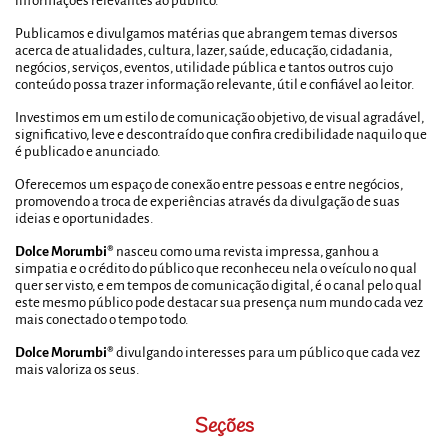
informações relevantes ao público.
Publicamos e divulgamos matérias que abrangem temas diversos
acerca de atualidades, cultura, lazer, saúde, educação, cidadania,
negócios, serviços, eventos, utilidade pública e tantos outros cujo
conteúdo possa trazer informação relevante, útil e confiável ao leitor.
Investimos em um estilo de comunicação objetivo, de visual agradável,
significativo, leve e descontraído que confira credibilidade naquilo que
é publicado e anunciado.
Oferecemos um espaço de conexão entre pessoas e entre negócios,
promovendo a troca de experiências através da divulgação de suas
ideias e oportunidades.
Dolce Morumbi®
nasceu como uma revista impressa, ganhou a
simpatia e o crédito do público que reconheceu nela o veículo no qual
quer ser visto, e em tempos de comunicação digital, é o canal pelo qual
este mesmo público pode destacar sua presença num mundo cada vez
mais conectado o tempo todo.
Dolce Morumbi®
divulgando interesses para um público que cada vez
mais valoriza os seus.
Seções