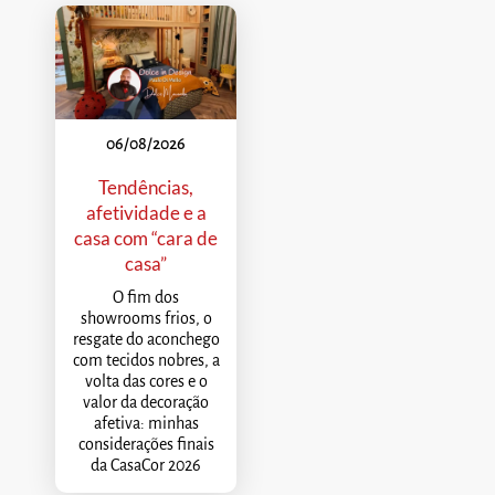
06/08/2026
Tendências,
afetividade e a
casa com “cara de
casa”
O fim dos
showrooms frios, o
resgate do aconchego
com tecidos nobres, a
volta das cores e o
valor da decoração
afetiva: minhas
considerações finais
da CasaCor 2026