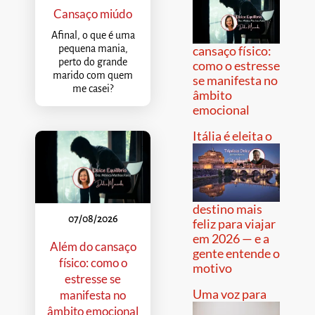
Cansaço miúdo
Afinal, o que é uma
pequena mania,
cansaço físico:
perto do grande
como o estresse
marido com quem
se manifesta no
me casei?
âmbito
emocional
Itália é eleita o
destino mais
07/08/2026
feliz para viajar
em 2026 — e a
Além do cansaço
gente entende o
físico: como o
motivo
estresse se
Uma voz para
manifesta no
âmbito emocional