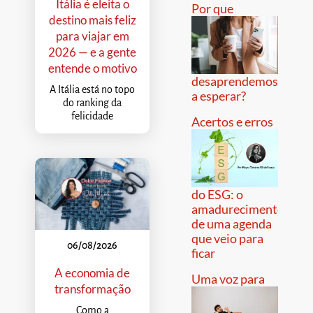
Itália é eleita o
Por que
destino mais feliz
para viajar em
2026 — e a gente
entende o motivo
desaprendemos
A Itália está no topo
a esperar?
do ranking da
felicidade
Acertos e erros
do ESG: o
amadurecimento
de uma agenda
que veio para
06/08/2026
ficar
A economia de
Uma voz para
transformação
Como a