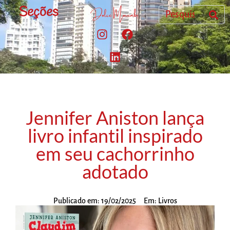
Seções
Jennifer Aniston lança
livro infantil inspirado
em seu cachorrinho
adotado
Publicado em:
19/02/2025
Em:
Livros