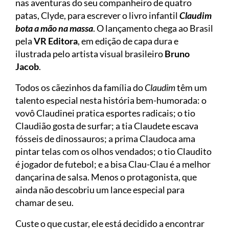
nas aventuras do seu companheiro de quatro
patas, Clyde, para escrever o livro infantil
Claudim
bota a mão na massa
. O lançamento chega ao Brasil
pela
VR Editora
, em edição de capa dura e
ilustrada pelo artista visual brasileiro
Bruno
Jacob
.
Todos os cãezinhos da família do
Claudim
têm um
talento especial nesta história bem-humorada: o
vovô Claudinei pratica esportes radicais; o tio
Claudião gosta de surfar; a tia Claudete escava
fósseis de dinossauros; a prima Claudoca ama
pintar telas com os olhos vendados; o tio Claudito
é jogador de futebol; e a bisa Clau-Clau é a melhor
dançarina de salsa. Menos o protagonista, que
ainda não descobriu um lance especial para
chamar de seu.
Custe o que custar, ele está decidido a encontrar