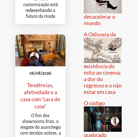
customização está
redesenhando o
desacelerar o
futuro da moda
mundo
A Odisseia da
existência do
mito ao cinema:
06/08/2026
a dor do
Tendências,
regresso e o não
estar em casa
afetividade e a
casa com “cara de
O código
casa”
O fim dos
showrooms frios, o
resgate do aconchego
com tecidos nobres, a
quebrado