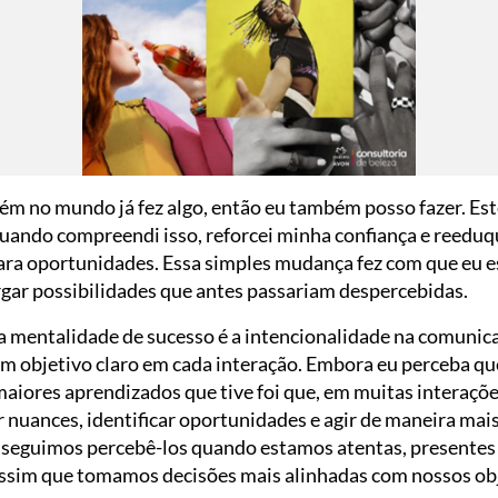
uém no mundo já fez algo, então eu também posso fazer. 
Quando compreendi isso, reforcei minha confiança e reedu
ara oportunidades. Essa simples mudança fez com que eu e
rgar possibilidades que antes passariam despercebidas.
 mentalidade de sucesso é a intencionalidade na comunic
um objetivo claro em cada interação. Embora eu perceba qu
aiores aprendizados que tive foi que, em muitas interaçõe
r nuances, identificar oportunidades e agir de maneira mais
 conseguimos percebê-los quando estamos atentas, presente
ssim que tomamos decisões mais alinhadas com nossos obj