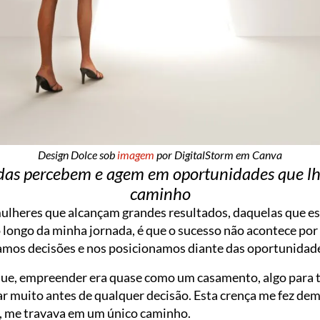
Design Dolce sob
imagem
por DigitalStorm em Canva
as percebem e agem em oportunidades que lh
caminho
ulheres que alcançam grandes resultados, daquelas que e
o longo da minha jornada, é que o sucesso não acontece por
os decisões e nos posicionamos diante das oportunidad
que, empreender era quase como um casamento, algo para t
ar muito antes de qualquer decisão. Esta crença me fez de
, me travava em um único caminho.