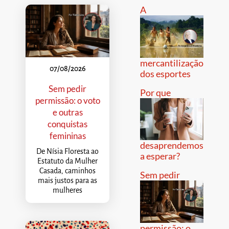
A
mercantilização
07/08/2026
dos esportes
Sem pedir
Por que
permissão: o voto
e outras
conquistas
femininas
desaprendemos
De Nísia Floresta ao
a esperar?
Estatuto da Mulher
Casada, caminhos
Sem pedir
mais justos para as
mulheres
permissão: o