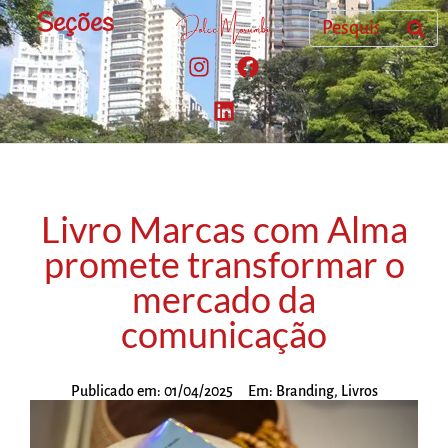
Seções
Livro Marcas com Alma
promete transformar o
mercado da
comunicação
Publicado em:
01/04/2025
Em:
Branding
,
Livros