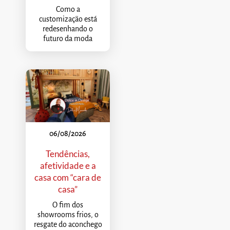
Como a
customização está
redesenhando o
futuro da moda
06/08/2026
Tendências,
afetividade e a
casa com “cara de
casa”
O fim dos
showrooms frios, o
resgate do aconchego