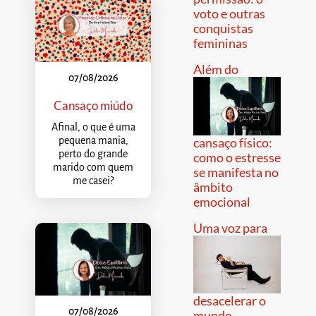
voto e outras
conquistas
femininas
Além do
07/08/2026
Cansaço miúdo
Afinal, o que é uma
pequena mania,
cansaço físico:
perto do grande
como o estresse
marido com quem
se manifesta no
me casei?
âmbito
emocional
Uma voz para
desacelerar o
07/08/2026
mundo