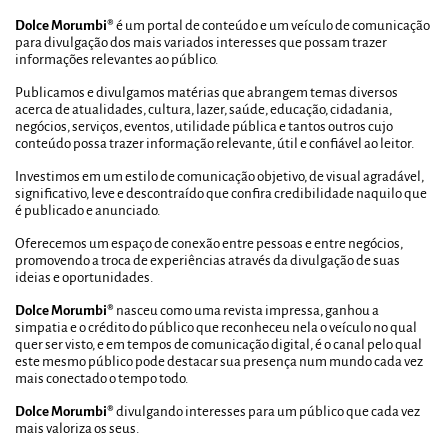
Dolce Morumbi®
é um portal de conteúdo e um veículo de comunicação
para divulgação dos mais variados interesses que possam trazer
informações relevantes ao público.
Publicamos e divulgamos matérias que abrangem temas diversos
acerca de atualidades, cultura, lazer, saúde, educação, cidadania,
negócios, serviços, eventos, utilidade pública e tantos outros cujo
conteúdo possa trazer informação relevante, útil e confiável ao leitor.
Investimos em um estilo de comunicação objetivo, de visual agradável,
significativo, leve e descontraído que confira credibilidade naquilo que
é publicado e anunciado.
Oferecemos um espaço de conexão entre pessoas e entre negócios,
promovendo a troca de experiências através da divulgação de suas
ideias e oportunidades.
Dolce Morumbi®
nasceu como uma revista impressa, ganhou a
simpatia e o crédito do público que reconheceu nela o veículo no qual
quer ser visto, e em tempos de comunicação digital, é o canal pelo qual
este mesmo público pode destacar sua presença num mundo cada vez
mais conectado o tempo todo.
Dolce Morumbi®
divulgando interesses para um público que cada vez
mais valoriza os seus.