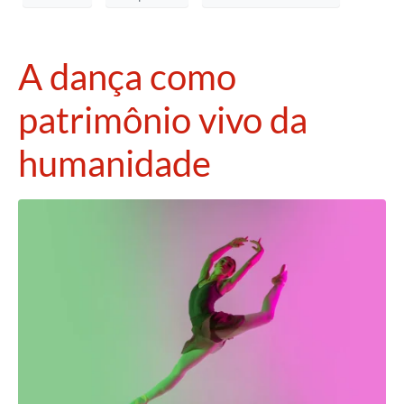
A dança como
patrimônio vivo da
humanidade