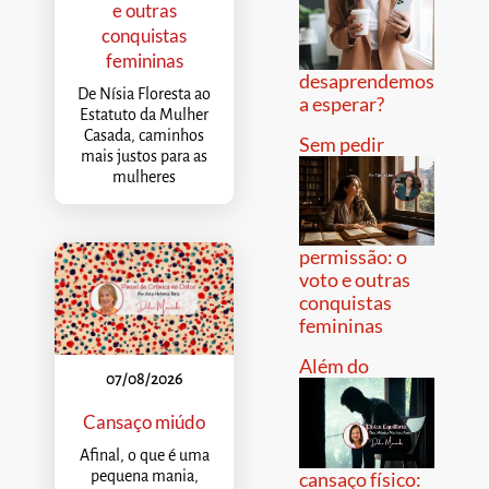
e outras
conquistas
femininas
desaprendemos
De Nísia Floresta ao
a esperar?
Estatuto da Mulher
Casada, caminhos
Sem pedir
mais justos para as
mulheres
permissão: o
voto e outras
conquistas
femininas
Além do
07/08/2026
Cansaço miúdo
Afinal, o que é uma
pequena mania,
cansaço físico: