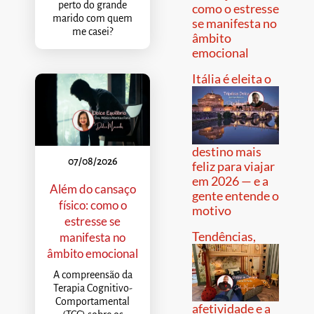
perto do grande
como o estresse
marido com quem
se manifesta no
me casei?
âmbito
emocional
Itália é eleita o
destino mais
07/08/2026
feliz para viajar
em 2026 — e a
Além do cansaço
gente entende o
físico: como o
motivo
estresse se
Tendências,
manifesta no
âmbito emocional
A compreensão da
Terapia Cognitivo-
Comportamental
afetividade e a