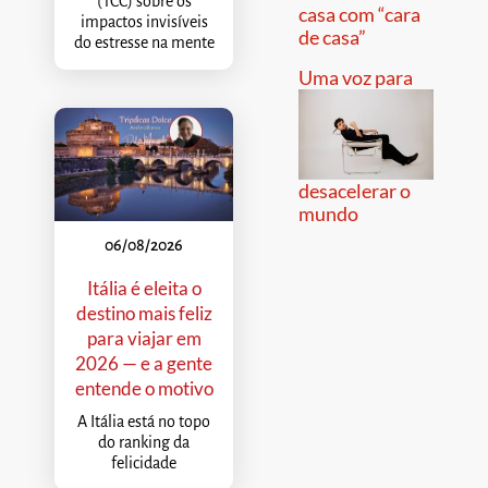
(TCC) sobre os
casa com “cara
impactos invisíveis
de casa”
do estresse na mente
Uma voz para
desacelerar o
mundo
06/08/2026
Itália é eleita o
destino mais feliz
para viajar em
2026 — e a gente
entende o motivo
A Itália está no topo
do ranking da
felicidade