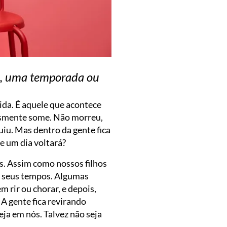
o, uma temporada ou
ida. É aquele que acontece
esmente some. Não morreu,
iu. Mas dentro da gente fica
e um dia voltará?
os. Assim como nossos filhos
m seus tempos. Algumas
 rir ou chorar, e depois,
A gente fica revirando
ja em nós. Talvez não seja