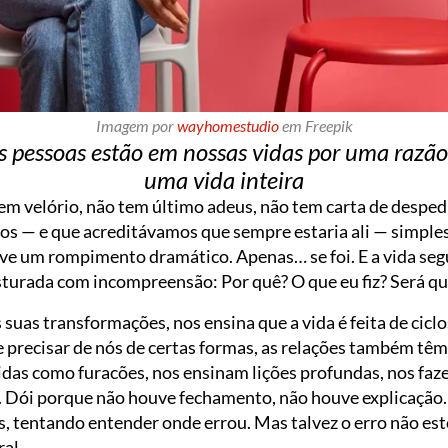
Imagem por
wayhomestudio
em Freepik
s pessoas estão em nossas vidas por uma razã
uma vida inteira
em velório, não tem último adeus, não tem carta de desped
 — e que acreditávamos que sempre estaria ali — simpl
ve um rompimento dramático. Apenas… se foi. E a vida segu
turada com incompreensão: Por quê? O que eu fiz? Será qu
suas transformações, nos ensina que a vida é feita de cicl
precisar de nós de certas formas, as relações também tê
as como furacões, nos ensinam lições profundas, nos fazem
i. Dói porque não houve fechamento, não houve explicação. 
 tentando entender onde errou. Mas talvez o erro não este
ral.