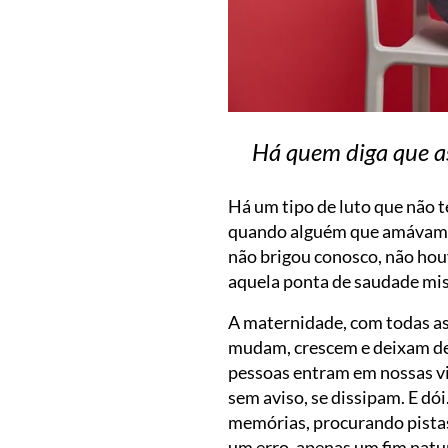
Há quem diga que a
Há um tipo de luto que não t
quando alguém que amávamos
não brigou conosco, não hou
aquela ponta de saudade mis
A maternidade, com todas as 
mudam, crescem e deixam de 
pessoas entram em nossas vid
sem aviso, se dissipam. E dó
memórias, procurando pistas,
um erro, apenas um fim natu