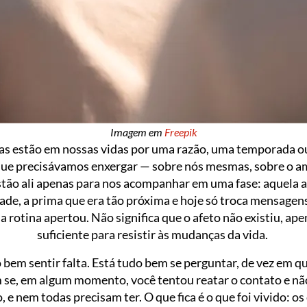
Imagem em
Freepik
as estão em nossas vidas por uma razão, uma temporada ou
ue precisávamos enxergar — sobre nós mesmas, sobre o amo
stão ali apenas para nos acompanhar em uma fase: aquela 
ade, a prima que era tão próxima e hoje só troca mensagens
rotina apertou. Não significa que o afeto não existiu, apen
suficiente para resistir às mudanças da vida.
o bem sentir falta. Está tudo bem se perguntar, de vez em 
m se, em algum momento, você tentou reatar o contato e nã
 e nem todas precisam ter. O que fica é o que foi vivido: os