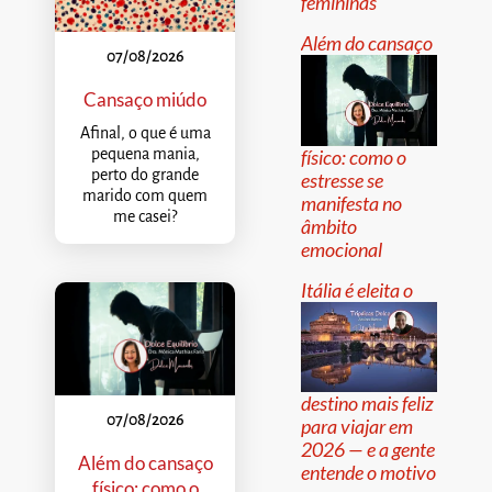
femininas
Além do cansaço
07/08/2026
Cansaço miúdo
Afinal, o que é uma
pequena mania,
físico: como o
perto do grande
estresse se
marido com quem
manifesta no
me casei?
âmbito
emocional
Itália é eleita o
destino mais feliz
07/08/2026
para viajar em
2026 — e a gente
Além do cansaço
entende o motivo
físico: como o