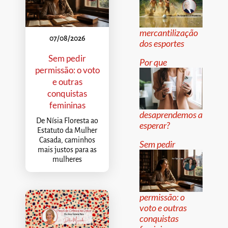
mercantilização
07/08/2026
dos esportes
Sem pedir
Por que
permissão: o voto
e outras
conquistas
femininas
desaprendemos a
De Nísia Floresta ao
esperar?
Estatuto da Mulher
Casada, caminhos
Sem pedir
mais justos para as
mulheres
permissão: o
voto e outras
conquistas