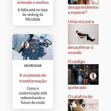
entende o motivo
desaprendemos
A Itália está no topo
a esperar?
do ranking da
felicidade
Uma voz para
desacelerar o
mundo
O código
06/08/2026
A economia de
transformação
quebrado
Como a
customização está
O calafrio do
redesenhando o
futuro da moda