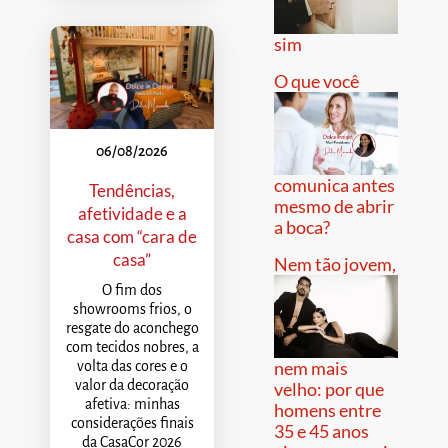
sim
O que você
06/08/2026
comunica antes
Tendências,
mesmo de abrir
afetividade e a
a boca?
casa com “cara de
casa”
Nem tão jovem,
O fim dos
showrooms frios, o
resgate do aconchego
com tecidos nobres, a
nem mais
volta das cores e o
valor da decoração
velho: por que
afetiva: minhas
homens entre
considerações finais
35 e 45 anos
da CasaCor 2026