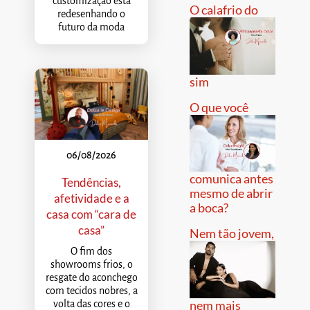
customização está
O calafrio do
redesenhando o
futuro da moda
sim
O que você
06/08/2026
comunica antes
Tendências,
mesmo de abrir
afetividade e a
a boca?
casa com “cara de
casa”
Nem tão jovem,
O fim dos
showrooms frios, o
resgate do aconchego
com tecidos nobres, a
nem mais
volta das cores e o