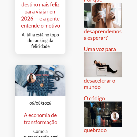
destino mais feliz
para viajar em
2026 — e a gente
entende o motivo
desaprendemos
A Itália está no topo
a esperar?
do ranking da
felicidade
Uma voz para
desacelerar o
mundo
O código
06/08/2026
A economia de
transformação
quebrado
Como a