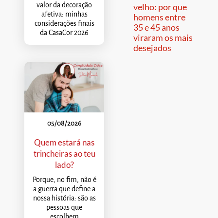
valor da decoração
velho: por que
afetiva: minhas
homens entre
considerações finais
35 e 45 anos
da CasaCor 2026
viraram os mais
desejados
05/08/2026
Quem estará nas
trincheiras ao teu
lado?
Porque, no fim, não é
a guerra que define a
nossa história: são as
pessoas que
escolhem