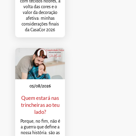
com tecidos nobres, a
volta das cores e o
valor da decoração
afetiva: minhas
considerações finais
da CasaCor 2026
05/08/2026
Quem estará nas
trincheiras ao teu
lado?
Porque, no fim, não é
a guerra que define a
nossa história: são as