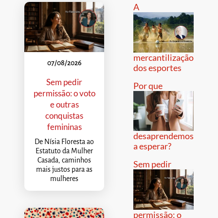
A
mercantilização
07/08/2026
dos esportes
Sem pedir
Por que
permissão: o voto
e outras
conquistas
femininas
desaprendemos
De Nísia Floresta ao
a esperar?
Estatuto da Mulher
Casada, caminhos
Sem pedir
mais justos para as
mulheres
permissão: o