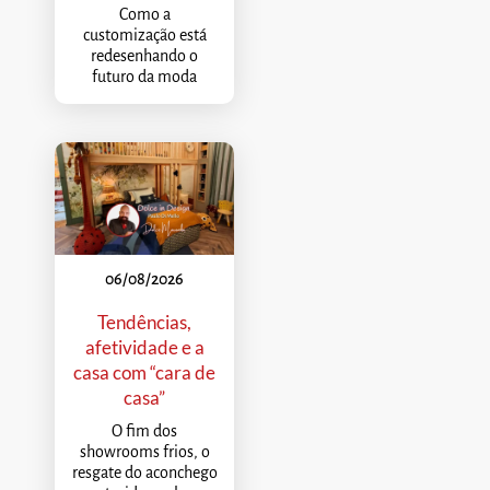
Como a
customização está
redesenhando o
futuro da moda
06/08/2026
Tendências,
afetividade e a
casa com “cara de
casa”
O fim dos
showrooms frios, o
resgate do aconchego