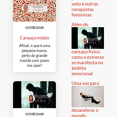
voto e outras
conquistas
femininas
Além do
07/08/2026
Cansaço miúdo
Afinal, o que é uma
pequena mania,
cansaço físico:
perto do grande
como o estresse
marido com quem
se manifesta no
me casei?
âmbito
emocional
Uma voz para
desacelerar o
07/08/2026
mundo