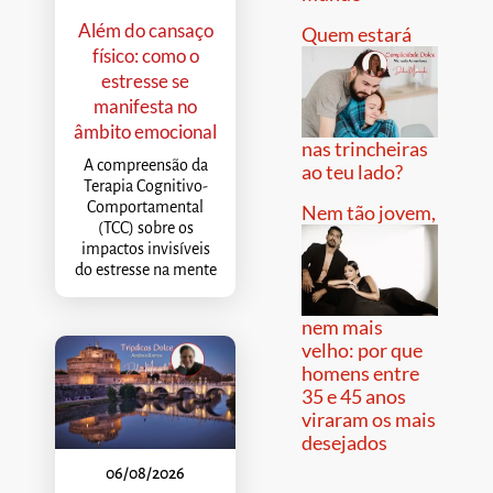
Além do cansaço
Quem estará
físico: como o
estresse se
manifesta no
âmbito emocional
nas trincheiras
A compreensão da
ao teu lado?
Terapia Cognitivo-
Comportamental
Nem tão jovem,
(TCC) sobre os
impactos invisíveis
do estresse na mente
nem mais
velho: por que
homens entre
35 e 45 anos
viraram os mais
desejados
06/08/2026