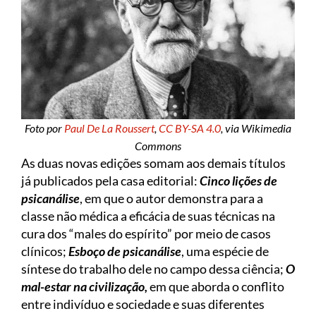
Foto por
Paul De La Roussert
,
CC BY-SA 4.0
, via Wikimedia
Commons
As duas novas edições somam aos demais títulos
já publicados pela casa editorial:
Cinco lições de
psicanálise
, em que o autor demonstra para a
classe não médica a eficácia de suas técnicas na
cura dos “males do espírito” por meio de casos
clínicos;
Esboço de psicanálise
, uma espécie de
síntese do trabalho dele no campo dessa ciência;
O
mal-estar na civilização,
em que aborda o conflito
entre indivíduo e sociedade e suas diferentes