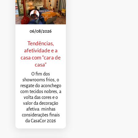
06/08/2026
Tendências,
afetividade e a
casa com “cara de
casa”
O fim dos
showrooms frios, o
resgate do aconchego
com tecidos nobres, a
volta das cores e o
valor da decoração
afetiva: minhas
considerações finais
da CasaCor 2026