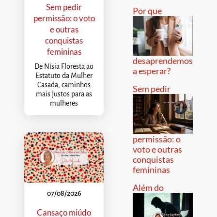
Sem pedir
Por que
permissão: o voto
e outras
conquistas
femininas
desaprendemos
De Nísia Floresta ao
a esperar?
Estatuto da Mulher
Casada, caminhos
Sem pedir
mais justos para as
mulheres
permissão: o
voto e outras
conquistas
femininas
Além do
07/08/2026
Cansaço miúdo