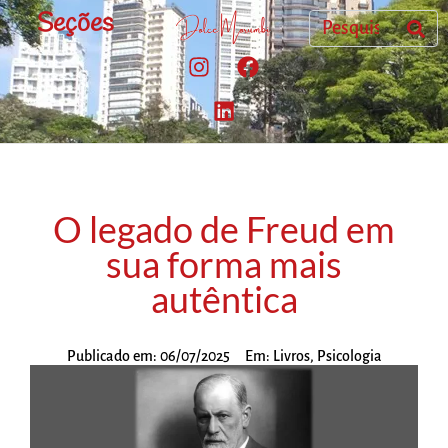
Seções
O legado de Freud em
sua forma mais
autêntica
Publicado em:
06/07/2025
Em:
Livros
,
Psicologia