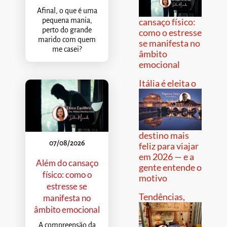
Afinal, o que é uma
pequena mania,
cansaço físico:
perto do grande
como o estresse
marido com quem
se manifesta no
me casei?
âmbito
emocional
Itália é eleita o
destino mais
07/08/2026
feliz para viajar
em 2026 — e a
Além do cansaço
gente entende o
físico: como o
motivo
estresse se
Tendências,
manifesta no
âmbito emocional
A compreensão da