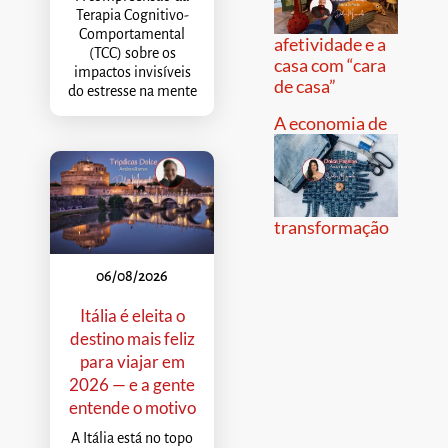
Terapia Cognitivo-
Comportamental
afetividade e a
(TCC) sobre os
casa com “cara
impactos invisíveis
de casa”
do estresse na mente
A economia de
transformação
06/08/2026
Itália é eleita o
destino mais feliz
para viajar em
2026 — e a gente
entende o motivo
A Itália está no topo