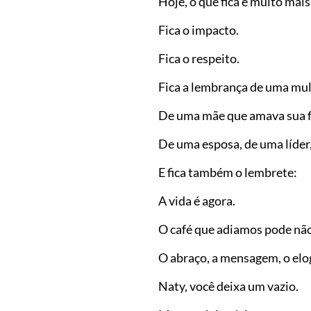
Hoje, o que fica é muito mai
Fica o impacto.
Fica o respeito.
Fica a lembrança de uma mul
De uma mãe que amava sua fi
De uma esposa, de uma líder
E fica também o lembrete:
A vida é agora.
O café que adiamos pode não
O abraço, a mensagem, o elo
Naty, você deixa um vazio.