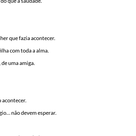
s do que a saudade.
her que fazia acontecer.
lha com toda a alma.
, de uma amiga.
 acontecer.
gio… não devem esperar.