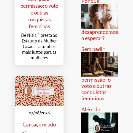
Por que
permissão: o voto
e outras
conquistas
femininas
desaprendemos
De Nísia Floresta ao
a esperar?
Estatuto da Mulher
Casada, caminhos
Sem pedir
mais justos para as
mulheres
permissão: o
voto e outras
conquistas
femininas
Além do
07/08/2026
Cansaço miúdo