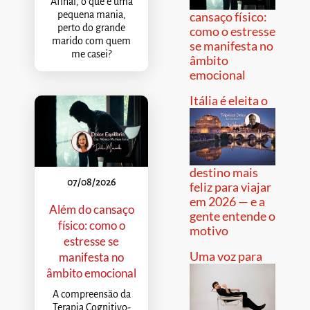
Afinal, o que é uma
pequena mania,
cansaço físico:
perto do grande
como o estresse
marido com quem
se manifesta no
me casei?
âmbito
emocional
Itália é eleita o
destino mais
07/08/2026
feliz para viajar
em 2026 — e a
Além do cansaço
gente entende o
físico: como o
motivo
estresse se
Uma voz para
manifesta no
âmbito emocional
A compreensão da
Terapia Cognitivo-