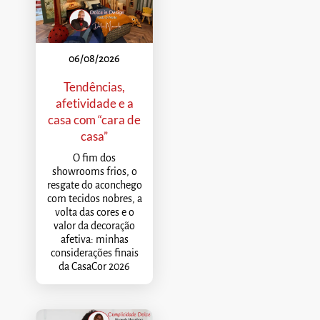
06/08/2026
Tendências,
afetividade e a
casa com “cara de
casa”
O fim dos
showrooms frios, o
resgate do aconchego
com tecidos nobres, a
volta das cores e o
valor da decoração
afetiva: minhas
considerações finais
da CasaCor 2026