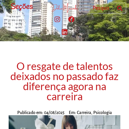
Seções
O resgate de talentos
deixados no passado faz
diferença agora na
carreira
Publicado em:
04/08/2025
Em:
Carreira
,
Psicologia