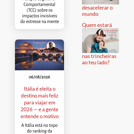
Comportamental
desacelerar o
(TCC) sobre os
mundo
impactos invisíveis
do estresse na mente
Quem estará
nas trincheiras
ao teu lado?
06/08/2026
Itália é eleita o
destino mais feliz
para viajar em
2026 — e a gente
entende o motivo
A Itália está no topo
do ranking da