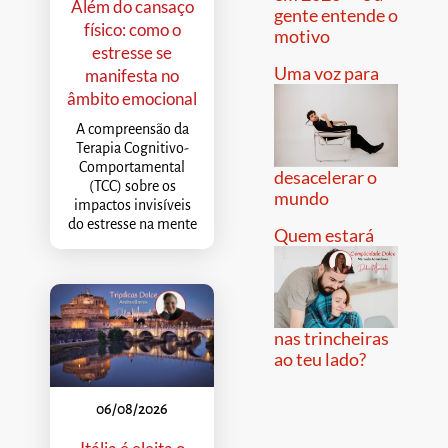
Além do cansaço
gente entende o
físico: como o
motivo
estresse se
Uma voz para
manifesta no
âmbito emocional
A compreensão da
Terapia Cognitivo-
Comportamental
desacelerar o
(TCC) sobre os
mundo
impactos invisíveis
do estresse na mente
Quem estará
nas trincheiras
ao teu lado?
06/08/2026