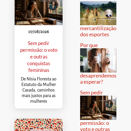
mercantilização
07/08/2026
dos esportes
Sem pedir
Por que
permissão: o voto
e outras
conquistas
femininas
desaprendemos
De Nísia Floresta ao
a esperar?
Estatuto da Mulher
Casada, caminhos
Sem pedir
mais justos para as
mulheres
permissão: o
voto e outras