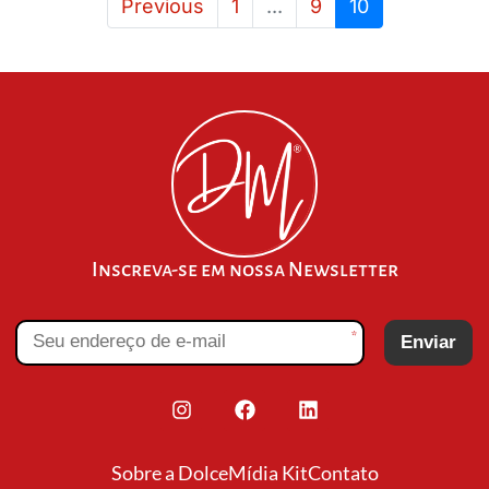
Previous
1
...
9
10
Inscreva-se em nossa Newsletter
*
Enviar
Sobre a Dolce
Mídia Kit
Contato