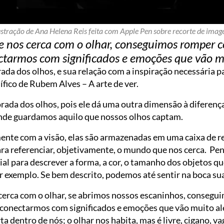
ustração de Ana Helena Reis feita com Apple Pen sobre recorte de ima
 nos cerca com o olhar, conseguimos romper 
ectarmos com significados e emoções que vão m
da dos olhos, e sua relação com a inspiração necessária p
ífico de Rubem Alves – A arte de ver.
da dos olhos, pois ele dá uma outra dimensão à diferença e
nde guardamos aquilo que nossos olhos captam.
nte com a visão, elas são armazenadas em uma caixa de r
ra referenciar, objetivamente, o mundo que nos cerca. Pen
ial para descrever a forma, a cor, o tamanho dos objetos q
r exemplo. Se bem descrito, podemos até sentir na boca su
cerca com o olhar, se abrimos nossos escaninhos, conseg
 conectarmos com significados e emoções que vão muito alé
a dentro de nós; o olhar nos habita, mas é livre, cigano, vag