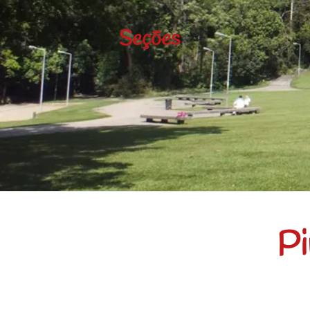
Seções
Pi