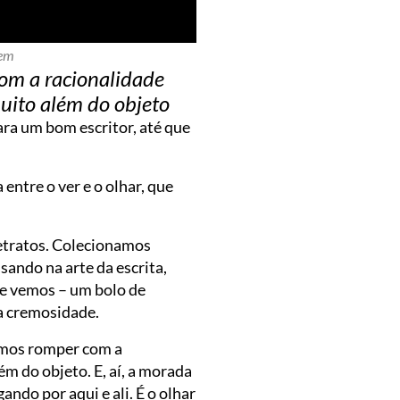
gem
com a racionalidade
uito além do objeto
ara um bom escritor, até que
ntre o ver e o olhar, que
etratos. Colecionamos
sando na arte da escrita,
ue vemos – um bolo de
a cremosidade.
uimos romper com a
m do objeto. E, aí, a morada
ando por aqui e ali. É o olhar