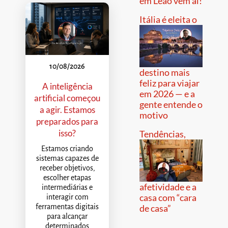
em Leão vem aí!
Itália é eleita o
10/08/2026
destino mais
feliz para viajar
A inteligência
em 2026 — e a
artificial começou
gente entende o
a agir. Estamos
motivo
preparados para
isso?
Tendências,
Estamos criando
sistemas capazes de
receber objetivos,
escolher etapas
afetividade e a
intermediárias e
casa com “cara
interagir com
de casa”
ferramentas digitais
para alcançar
determinados