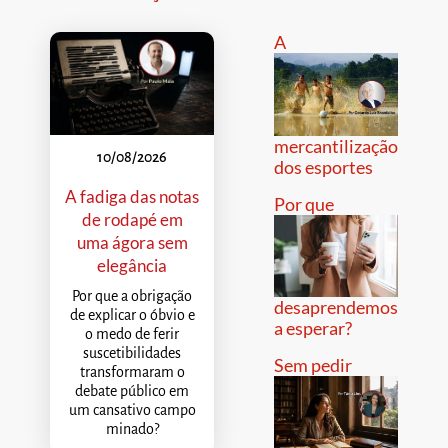
A
mercantilização
10/08/2026
dos esportes
A fadiga das notas
Por que
de rodapé em
uma ágora sem
elegância
Por que a obrigação
desaprendemos
de explicar o óbvio e
a esperar?
o medo de ferir
suscetibilidades
Sem pedir
transformaram o
debate público em
um cansativo campo
minado?