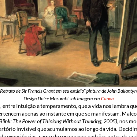
“Retrato de Sir Francis Grant em seu estúdio” pintura de John Ballantyn
Design Dolce Morumbi sob imagem em
Canva
o, entre intuição e temperamento, que a vida nos lembra q
pertencem apenas ao instante em que se manifestam. Malc
Blink: The Power of Thinking Without Thinking, 2005)
, nos mo
ertório invisível que acumulamos ao longo da vida. Deci
de experiências, capaz de reconhecer padrões antes da raz