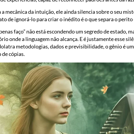
a mecânica da intuição, ele ainda silencia sobre o seu misté
o de ignorá-lo para criar o inédito é o que separa o perito
apenas faço” não está escondendo um segredo de estado, m
ório onde a linguagem não alcança. E é justamente esse si
latra metodologias, dados e previsibilidade, o gênio é uma
 de cópias.