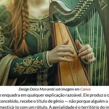
Design Dolce Morumbi sob imagem em
Canva
 enquadra em qualquer explicação razoável. Ele produz o o
oncebido, recebe o título de gênio — não porque alguém o 
sticá-lo com um rótulo. A genialidade é o território do i