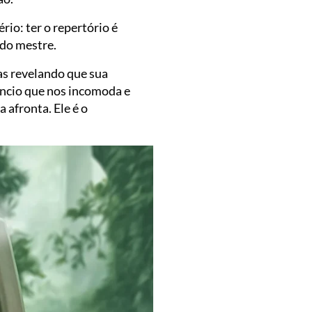
rio: ter o repertório é
 do mestre.
as revelando que sua
lêncio que nos incomoda e
 afronta. Ele é o