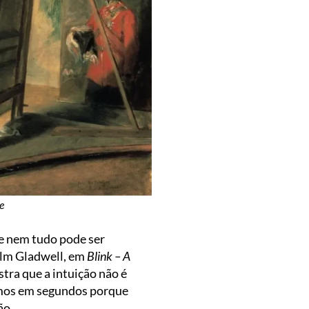
e
ue nem tudo pode ser
olm Gladwell, em
Blink – A
stra que a intuição não é
dimos em segundos porque
ão.