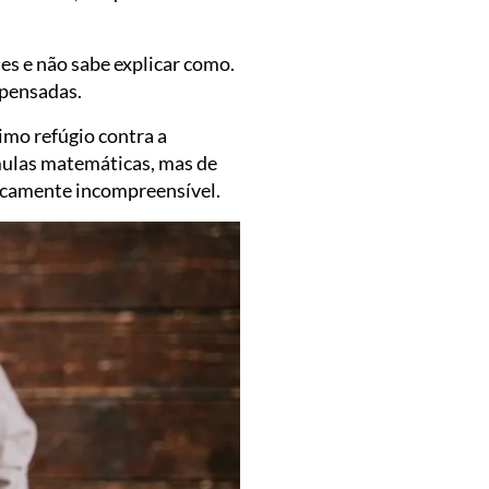
tes e não sabe explicar como.
 pensadas.
timo refúgio contra a
rmulas matemáticas, mas de
icamente incompreensível.