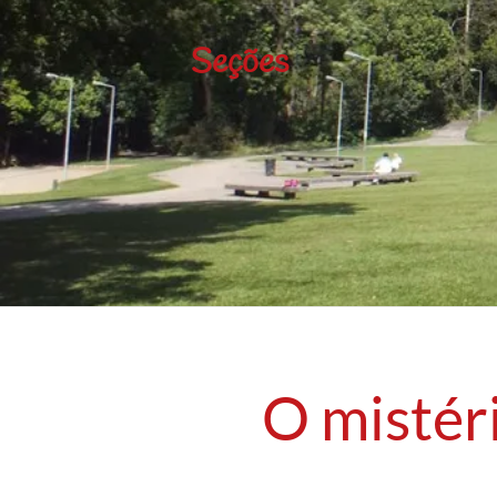
Seções
O mistéri