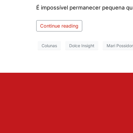
É impossível permanecer pequena qu
Continue reading
Colunas
Dolce Insight
Mari Possido