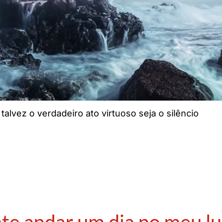
lvez o verdadeiro ato virtuoso seja o silêncio
ente andar um dia no meu l