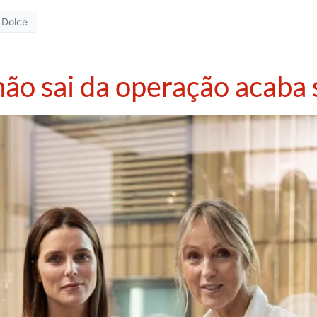
 Dolce
ão sai da operação acaba 