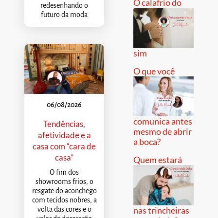
O calafrio do
redesenhando o
futuro da moda
sim
O que você
06/08/2026
comunica antes
Tendências,
mesmo de abrir
afetividade e a
a boca?
casa com “cara de
casa”
Quem estará
O fim dos
showrooms frios, o
resgate do aconchego
com tecidos nobres, a
nas trincheiras
volta das cores e o