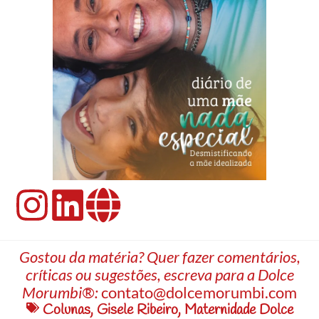
Gostou da matéria? Quer fazer comentários,
críticas ou sugestões, escreva para a Dolce
Morumbi®:
contato@dolcemorumbi.com
Colunas
,
Gisele Ribeiro
,
Maternidade Dolce