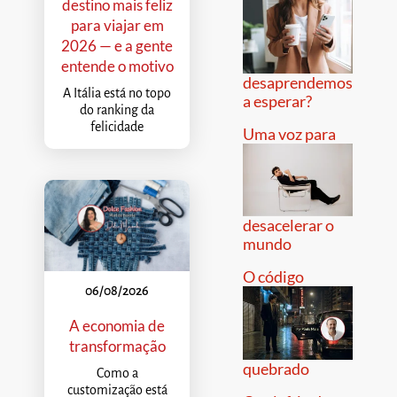
destino mais feliz
para viajar em
2026 — e a gente
entende o motivo
desaprendemos
A Itália está no topo
a esperar?
do ranking da
felicidade
Uma voz para
desacelerar o
mundo
O código
06/08/2026
A economia de
transformação
quebrado
Como a
customização está